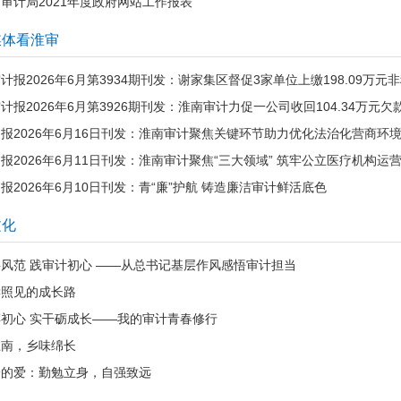
审计局2021年度政府网站工作报表
媒体看淮审
计报2026年6月第3934期刊发：谢家集区督促3家单位上缴198.09万元
计报2026年6月第3926期刊发：淮南审计力促一公司收回104.34万元欠
报2026年6月16日刊发：淮南审计聚焦关键环节助力优化法治化营商环
报2026年6月11日刊发：淮南审计聚焦“三大领域” 筑牢公立医疗机构运
报2026年6月10日刊发：青“廉”护航 铸造廉洁审计鲜活底色
文化
风范 践审计初心 ——从总书记基层作风感悟审计担当
读照见的成长路
初心 实干砺成长——我的审计青春修行
淮南，乡味绵长
给的爱：勤勉立身，自强致远