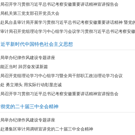
计局召开学习贯彻习近平总书记考察安徽重要讲话精神宣讲报告会
计局机关第三党支部召开党员大会
导赴凤台县审计局开展学习贯彻习近平总书记考察安徽重要讲话精神 暨党
市审计局召开党组理论学习中心组学习会议学习贯彻习近平总书记考察安
习近平新时代中国特色社会主义思想
计局举办纪律作风建设专题讲座
能正当时 踔厉奋发谋新篇
计局召开党组理论学习中心组学习暨全局干部职工政治理论学习会议
处 勇立潮头 用实际行动彰显忠诚
计局召开学习贯彻习近平总书记考察安徽重要讲话精神宣讲报告会
贯彻党的二十届三中全会精神
计局举办纪律作风建设专题讲座
导赴潘集区审计局调研宣讲党的二十届三中全会精神