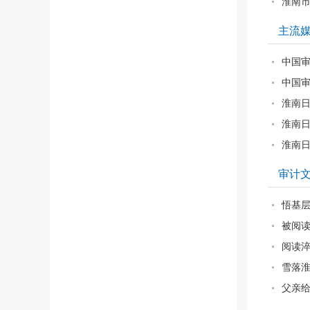
淮南市
主流
中国审
中国审
淮南日
淮南日
淮南日
审计
悟基层
被阅
阅读淬
雪落
‌父亲