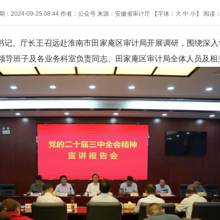
2024-09-25 08:44
作者：公众号
来源：安徽省审计厅
【字体：
大
中
小
】
阅读
组书记、厅长王召远赴淮南市田家庵区审计局开展调研，围绕深
领导班子及各业务科室负责同志、田家庵区审计局全体人员及相