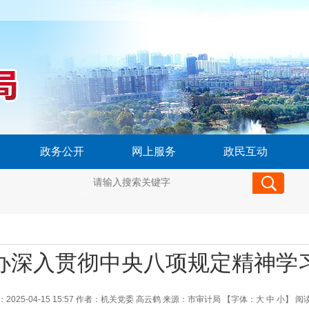
政务公开
网上服务
政民互动
办深入贯彻中央八项规定精神学
025-04-15 15:57
作者：机关党委 高云鹤
来源：市审计局
【字体：
大
中
小
】
阅