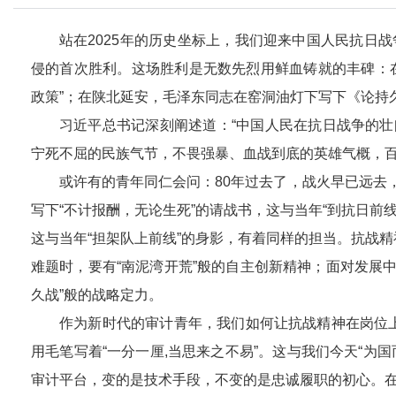
站在2025年的历史坐标上，我们迎来中国人民抗日
侵的首次胜利。这场胜利是无数先烈用鲜血铸就的丰碑：
政策”；在陕北延安，毛泽东同志在窑洞油灯下写下《论持
习近平总书记深刻阐述道：“中国人民在抗日战争的
宁死不屈的民族气节，不畏强暴、血战到底的英雄气概，百
或许有的青年同仁会问：80年过去了，战火早已远去
写下“不计报酬，无论生死”的请战书，这与当年“到抗日
这与当年“担架队上前线”的身影，有着同样的担当。抗战
难题时，要有“南泥湾开荒”般的自主创新精神；面对发展
久战”般的战略定力。
作为新时代的审计青年，我们如何让抗战精神在岗位上发
用毛笔写着“一分一厘,当思来之不易”。这与我们今天“
审计平台，变的是技术手段，不变的是忠诚履职的初心。