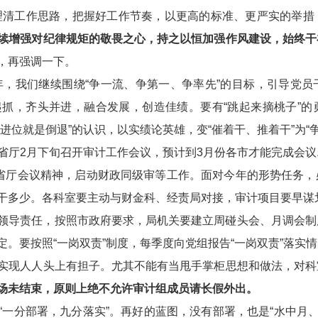
步理清工作思路，把握好工作节奏，以更高的标准、更严实的举
续增强对纪律规矩的敬畏之心，持之以恒加强作风建设，始终干
，再强调一下。
5年，我们继续围绕“争一流、争第一、争率先”的目标，引导党
抓，齐头并进，融合发展，创造佳绩。要有“跳起来摘桃子”的
进位就是倒退”的认识，以实绩论英雄，变“催着干、推着干”为“
省厅2月下旬召开审计工作会议，预计到3月份各市才能完成会
彻省厅会议精神，启动财政同级审等工作。面对今年的形势任务
干多少。各科室要主动与财金科、经责局对接，审计项目要早谋
领导责任，按照市政府要求，局机关要建立周碰头会、月调会制
。要按照“一岗双责”制度，每季度向党组报告“一岗双责”落实
实现人人头上有担子。尤其不能有当甩手掌柜思想和做法，对科
场未结束，原则上绝不允许审计组成员请长假外出。
“一分部署，九分落实”。再好的蓝图，没有部署，也是“水中月