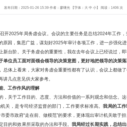
发布日期：2025-01-26 15:39
作者：廖继光
【字体：
大
中
小
】
阅读：
1406
次
开2025年局务虚会议。会议的主要任务是总结2024年工作
的原因，集思广益，谋划好2025年审计各项工作，进一步强化
上新台阶。关于务虚会的重要性，我在去年会议上已经说过，即
于单位员工面对面领会领导的决策意图，更好地把领导的决策落
。
总体上看来，大家对务虚会重要性都有了认识，会议上都做了
再讲几点意见供大家参考。
能、工作作风的理解
的，关于工作目的、态度、方法和价值的一系列观念和信念。这
治机关，是专司经济监督的部门，工作要求标准高。
我局的工作
市委市政府“走在前、做模范”的要求，更体现出审计机关敢于
定目的和效果所采取的办法和手段。
我局经过长期实践，总结出