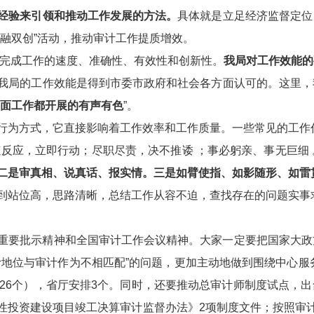
经验来引领和推动工作发展的方法。
具体就是立足经济监督定位
融双创”活动，推动审计工作提质增效。
括完成工作的速度、准确性、有效性和创新性。
我局对工作效能的
我局的工作效能是得到市委市政府和社会各方面认可的。这里，
面工作都开展的有声有色
”。
行为方式，它直接影响着工作效率和工作质量。一些常见的工作
速反应，立即行动；尽职尽责，决不推诿 ；事必躬亲、事无巨细
二是审真相、说真话、报实情。三是如臂使指、如影随形、如雷
到站位高，思路清晰，总结工作从容不迫，查找存在的问题实事
重要批示精神和全国审计工作会议精神。大家一定要把国家大政
地位与审计作为不相匹配”的问题，更加主动地做到围绕中心服务
计26个），省厅安排3个。同时，还要推动总审计师制度试点，
性投资建设项目竣工决算审计监督办法》2项制度文件；按照审计