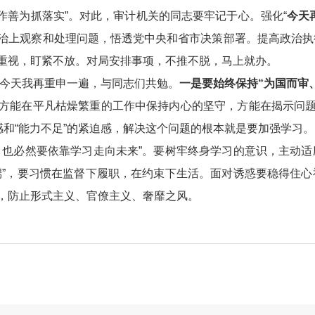
“敢作善为抓落实”。对此，审计机关的同志要牢记于心。强化“
今天
治上观察和处理问题，悟透党中央和省市决策部署。提高政治执
重视，盯紧不放。对局安排事项，不推不脱，马上就办。
，今天我再重申一遍，与同志们共勉。
一是要始终保持“为国而审
方能在平凡枯燥繁重的工作中保持内心的坚守，方能在揭示问题
机感和“能力不足”的紧迫感，解决这个问题的根本就是要加强学习
，也必然要依靠学习走向未来”。要树牢终身学习的意识，主动
端”，要习惯在监督下履职，在约束下生活。面对诱惑要稳得住
，防止形式主义、官僚主义、奢靡之风。