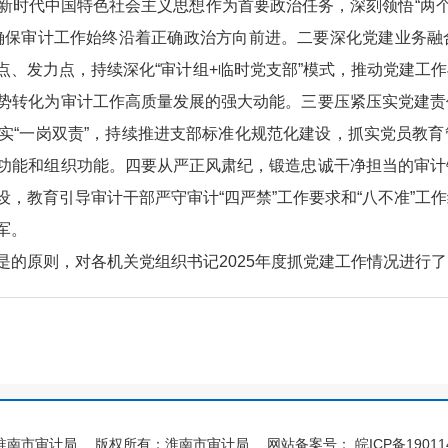
新时代中国特色社会主义思想作为首要政治任务，深刻领悟“两个
确保审计工作始终沿着正确政治方向前进。二要深化党建业务融
点、发力点，持续深化“审计组+临时党支部”模式，推动党建工
势转化为审计工作高质量发展的强大动能。三要压紧压实党建责
实“一岗双责”，持续推进支部标准化规范化建设，抓实党员教
功能和组织功能。四要从严正风肃纪，锻造忠诚干净担当的审计
，教育引导审计干部严守审计“四严禁”工作要求和“八不准”工
军。
是的原则，对各机关党组织书记2025年度抓党建工作情况进行
淮南市审计局
版权所有：淮南市审计局
网站备案号：
皖ICP备19011